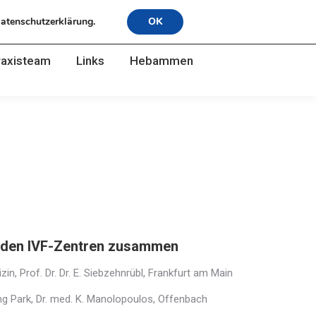
Datenschutzerklärung.
OK
raxisteam
Links
Hebammen
raxisteam
Links
Hebammen
enden IVF-Zentren zusammen
n, Prof. Dr. Dr. E. Siebzehnrübl, Frankfurt am Main
 Park, Dr. med. K. Manolopoulos, Offenbach