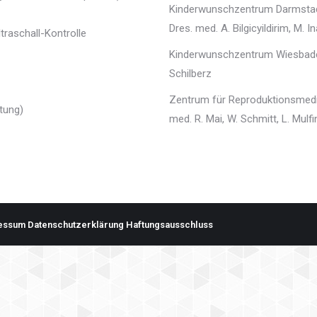
Kinderwunschzentrum Darmstadt,
Dres. med. A. Bilgicyildirim, M. I
traschall-Kontrolle
Kinderwunschzentrum Wiesbaden,
Schilberz
Zentrum für Reproduktionsmediz
htung)
med. R. Mai, W. Schmitt, L. Mulf
essum
Datenschutzerklärung
Haftungsausschluss