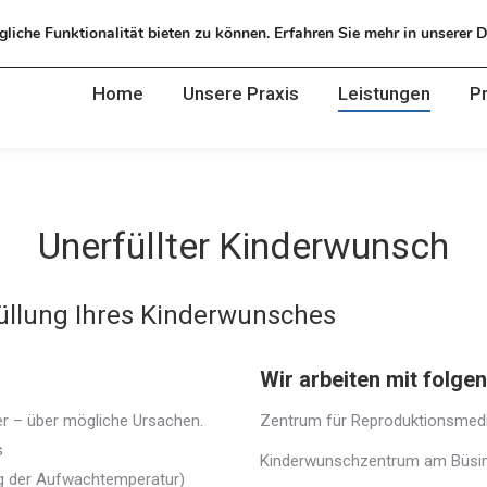
chaffenburg
liche Funktionalität bieten zu können. Erfahren Sie mehr in unserer 
Home
Unsere Praxis
Leistungen
P
Home
Unsere Praxis
Leistungen
P
Unerfüllter Kinderwunsch
füllung Ihres Kinderwunsches
Wir arbeiten mit folg
er – über mögliche Ursachen.
Zentrum für Reproduktionsmedizi
s
Kinderwunschzentrum am Büsing
g der Aufwachtemperatur)